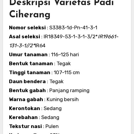
Deskripsi Varietas Padi
Ciherang
Nomor seleksi
: S3383-1d-Pn-41-3-1
Asal seleksi
: IR18349-53-1-3-1-3/2*
IR19661-
131-3-1//2*
IR64
Umur tanaman
: 116–125 hari
Bentuk tanaman
: Tegak
Tinggi tanaman
: 107–115 cm
Daun bendera
: Tegak
Bentuk gabah
: Panjang ramping
Warna gabah
: Kuning bersih
Kerontokan
: Sedang
Kerebahan
: Sedang
Tekstur nasi
: Pulen